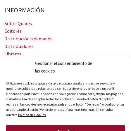
INFORMACIÓN
Sobre Quares
Editores
Distribución a demanda
Distribuidores
Libreros
Servicio Landingweb
Gestionar el consentimiento de
Crea tu audiobook
las cookies
SÍGUENOS
Utilizamos cookies propias y de terceros para analizar nuestros servicios y
mostrarte publicidad relacionada con tus preferencias en base a un perfil
elaborado a partir de tus hábitos de navegación (como por ejemplo, las páginas
visitadas). Puedes aceptar todas las cookies pulsando el botón "Aceptar",
rechazar las cookies no necesarias pulsando el botón "Denegar", o configurar su
uso pulsando el botón "Ver preferencias". Para más información consulta
nuestra
Política de Cookies
.
© Quares 2026 Todos los derechos reservados