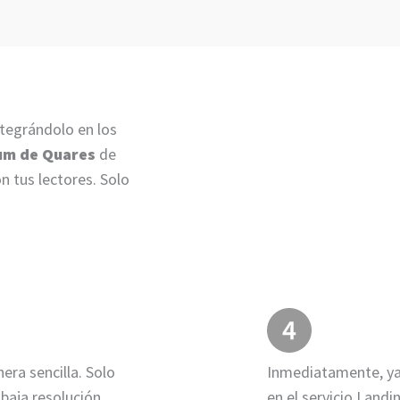
ntegrándolo en los
um de Quares
de
n tus lectores. Solo
era sencilla. Solo
Inmediatamente, ya l
 baja resolución
en el servicio Land