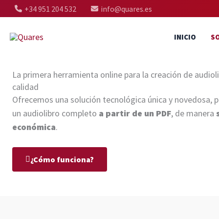
Ir
+34 951 204 532
info@quares.es
al
contenido
INICIO
S
La primera herramienta online para la creación de audiol
calidad
Ofrecemos una solución tecnológica única y novedosa, p
un audiolibro completo
a partir de un PDF
, de manera
económica
.
¿Cómo funciona?