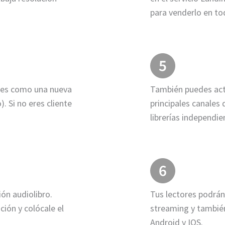
para venderlo en to
ares como una nueva
También puedes acti
. Si no eres cliente
principales canales 
librerías independi
ión audiolibro.
Tus lectores podrán
ión y colócale el
streaming y también
Android y IOS.