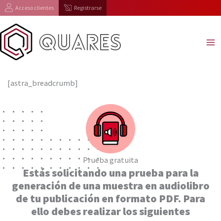
Ir
Acceso clientes
Registrarse
al
contenido
[astra_breadcrumb]
Prueba gratuita
Estás solicitando una prueba para la
generación de una muestra en audiolibro
de tu publicación en formato PDF. Para
ello debes realizar los siguientes