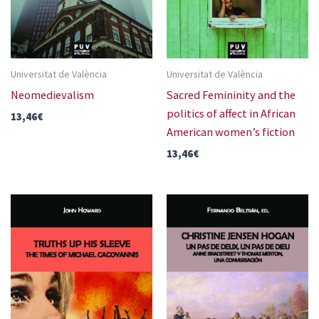
Universitat de València
Universitat de València
Neomedievalism
Sacred Femininity and the
politics of affect in African
13,46
€
American women’s fiction
13,46
€