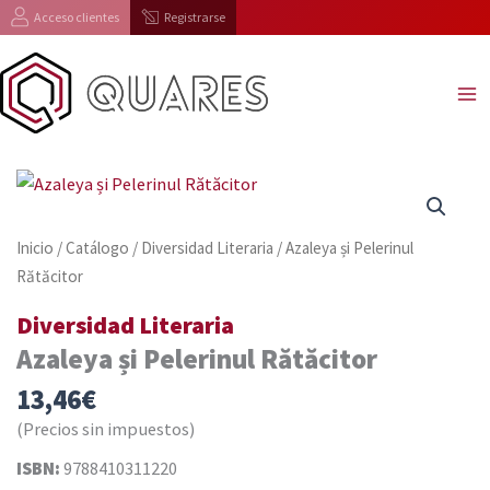
Ir
Acceso clientes
Registrarse
al
contenido
Inicio
/
Catálogo
/
Diversidad Literaria
/ Azaleya și Pelerinul
Rătăcitor
Diversidad Literaria
Azaleya și Pelerinul Rătăcitor
13,46
€
(Precios sin impuestos)
ISBN:
9788410311220