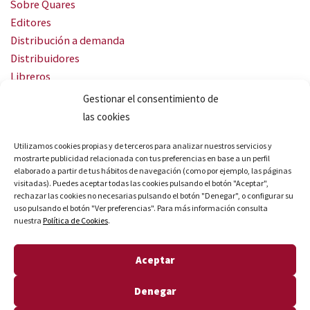
Sobre Quares
Editores
Distribución a demanda
Distribuidores
Libreros
Servicio Landingweb
Gestionar el consentimiento de
Crea tu audiobook
las cookies
SÍGUENOS
Utilizamos cookies propias y de terceros para analizar nuestros servicios y
mostrarte publicidad relacionada con tus preferencias en base a un perfil
elaborado a partir de tus hábitos de navegación (como por ejemplo, las páginas
visitadas). Puedes aceptar todas las cookies pulsando el botón "Aceptar",
rechazar las cookies no necesarias pulsando el botón "Denegar", o configurar su
uso pulsando el botón "Ver preferencias". Para más información consulta
nuestra
Política de Cookies
.
© Quares 2026 Todos los derechos reservados
Aceptar
Aviso legal
Política de privacidad
Denegar
Política de cookies