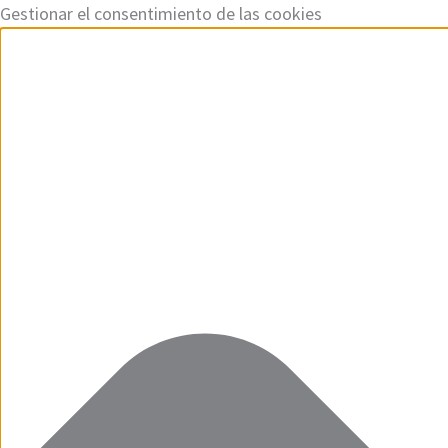
Ir
Funcional
Marketing
Estadísticas
Preferencias
Gestionar el consentimiento de las cookies
al
contenido