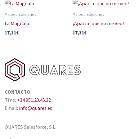
Malbec Ediciones
Malbec Ediciones
La Magdala
¡Aparta, que no me veo!
17,31
€
17,31
€
CONTACTO
Tfno:
+34 951.20.45.32
Email:
info@quares.es
QUARES Salesforce, S.L.