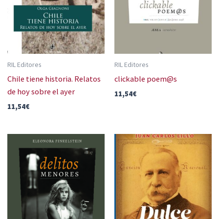
RIL Editores
RIL Editores
Chile tiene historia. Relatos
clickable poem@s
de hoy sobre el ayer
11,54
€
11,54
€