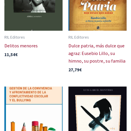
RIL Editores
RIL Editores
Delitos menores
Dulce patria, más dulce que
agraz: Eusebio Lillo, su
11,54
€
himno, su postre, su familia
27,79
€