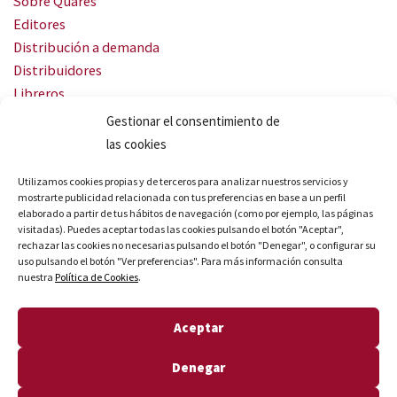
Sobre Quares
Editores
Distribución a demanda
Distribuidores
Libreros
Servicio Landingweb
Gestionar el consentimiento de
Crea tu audiobook
las cookies
SÍGUENOS
Utilizamos cookies propias y de terceros para analizar nuestros servicios y
mostrarte publicidad relacionada con tus preferencias en base a un perfil
elaborado a partir de tus hábitos de navegación (como por ejemplo, las páginas
visitadas). Puedes aceptar todas las cookies pulsando el botón "Aceptar",
rechazar las cookies no necesarias pulsando el botón "Denegar", o configurar su
uso pulsando el botón "Ver preferencias". Para más información consulta
nuestra
Política de Cookies
.
© Quares 2026 Todos los derechos reservados
Aceptar
Aviso legal
Política de privacidad
Denegar
Política de cookies