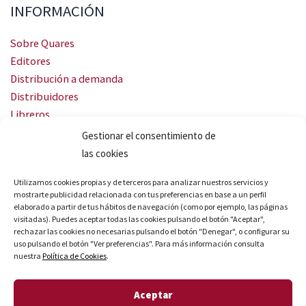
INFORMACIÓN
Sobre Quares
Editores
Distribución a demanda
Distribuidores
Libreros
Servicio Landingweb
Gestionar el consentimiento de
Crea tu audiobook
las cookies
SÍGUENOS
Utilizamos cookies propias y de terceros para analizar nuestros servicios y
mostrarte publicidad relacionada con tus preferencias en base a un perfil
elaborado a partir de tus hábitos de navegación (como por ejemplo, las páginas
visitadas). Puedes aceptar todas las cookies pulsando el botón "Aceptar",
rechazar las cookies no necesarias pulsando el botón "Denegar", o configurar su
uso pulsando el botón "Ver preferencias". Para más información consulta
nuestra
Política de Cookies
.
© Quares 2026 Todos los derechos reservados
Aceptar
Aviso legal