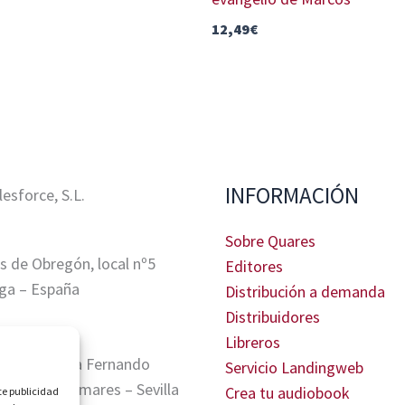
12,49
€
INFORMACIÓN
sforce, S.L.
Sobre Quares
s de Obregón, local nº5
Editores
ga – España
Distribución a demanda
Distribuidores
Libreros
tris, Glorieta Fernando
Servicio Landingweb
A. 41940 Tomares – Sevilla
Crea tu audiobook
te publicidad