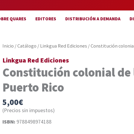
OBRE QUARES
EDITORES
DISTRIBUCIÓN A DEMANDA
D
Inicio
/
Catálogo
/
Linkgua Red Ediciones
/ Constitución colonia
Linkgua Red Ediciones
Constitución colonial de 
Puerto Rico
5,00
€
(Precios sin impuestos)
ISBN:
9788498974188