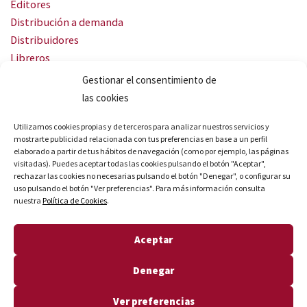
Editores
Distribución a demanda
Distribuidores
Libreros
Servicio Landingweb
Gestionar el consentimiento de
Crea tu audiobook
las cookies
SÍGUENOS
Utilizamos cookies propias y de terceros para analizar nuestros servicios y
mostrarte publicidad relacionada con tus preferencias en base a un perfil
elaborado a partir de tus hábitos de navegación (como por ejemplo, las páginas
visitadas). Puedes aceptar todas las cookies pulsando el botón "Aceptar",
rechazar las cookies no necesarias pulsando el botón "Denegar", o configurar su
uso pulsando el botón "Ver preferencias". Para más información consulta
nuestra
Política de Cookies
.
© Quares 2026 Todos los derechos reservados
Aceptar
Aviso legal
Política de privacidad
Denegar
Política de cookies
Declaración de accesibilidad
Ver preferencias