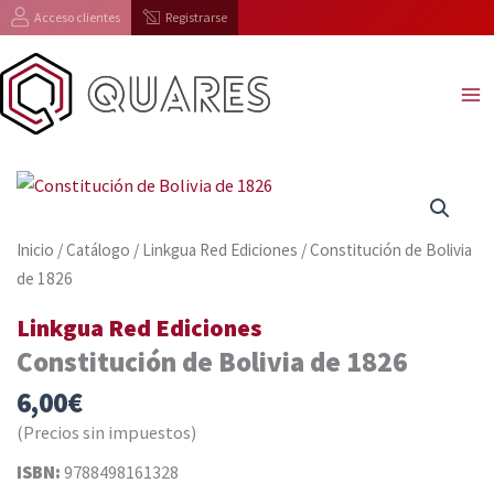
Ir
Acceso clientes
Registrarse
al
contenido
Inicio
/
Catálogo
/
Linkgua Red Ediciones
/ Constitución de Bolivia
de 1826
Linkgua Red Ediciones
Constitución de Bolivia de 1826
6,00
€
(Precios sin impuestos)
ISBN:
9788498161328