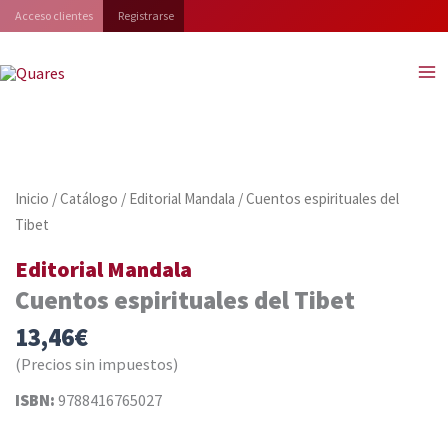
Ir
Acceso clientes
Registrarse
al
contenido
Inicio
/
Catálogo
/
Editorial Mandala
/ Cuentos espirituales del
Tibet
Editorial Mandala
Cuentos espirituales del Tibet
13,46
€
(Precios sin impuestos)
ISBN:
9788416765027