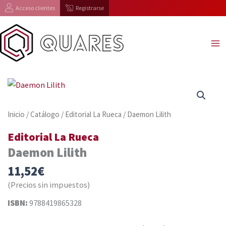
Ir
Acceso clientes
Registrarse
al
contenido
Inicio
/
Catálogo
/
Editorial La Rueca
/ Daemon Lilith
Editorial La Rueca
Daemon Lilith
11,52
€
(Precios sin impuestos)
ISBN:
9788419865328