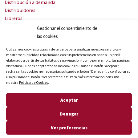
Distribución a demanda
Distribuidores
Libreros
Servicio Landingweb
Gestionar el consentimiento de
Crea tu audiobook
las cookies
SÍGUENOS
Utilizamos cookies propias y de terceros para analizar nuestros servicios y
mostrarte publicidad relacionada con tus preferencias en base a un perfil
elaborado a partir de tus hábitos de navegación (como por ejemplo, las páginas
visitadas). Puedes aceptar todas las cookies pulsando el botón "Aceptar",
rechazar las cookies no necesarias pulsando el botón "Denegar", o configurar su
uso pulsando el botón "Ver preferencias". Para más información consulta
nuestra
Política de Cookies
.
© Quares 2026 Todos los derechos reservados
Aceptar
Aviso legal
Política de privacidad
Denegar
Política de cookies
Declaración de accesibilidad
Ver preferencias