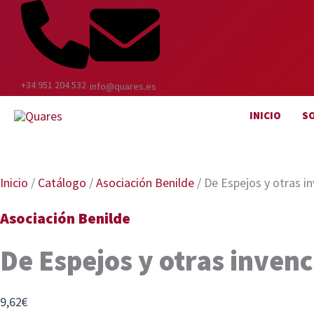
Ir
al
contenido
+34 951 204 532
info@quares.es
INICIO
S
Inicio
/
Catálogo
/
Asociación Benilde
/ De Espejos y otras i
Asociación Benilde
De Espejos y otras inven
9,62
€