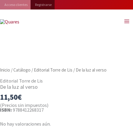
Ir
Acceso clientes
Registrarse
al
contenido
Inicio
/
Catálogo
/
Editorial Torre de Lis
/ De la luz al verso
Editorial Torre de Lis
De la luz al verso
11,50
€
(Precios sin impuestos)
ISBN:
9788412268317
No hay valoraciones aún.