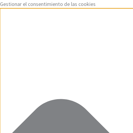
Ir
Funcional
Marketing
Estadísticas
Preferencias
Gestionar el consentimiento de las cookies
al
contenido