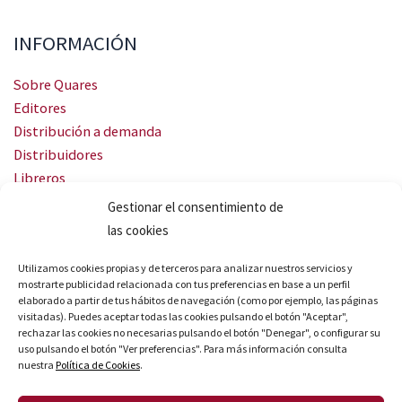
INFORMACIÓN
Sobre Quares
Editores
Distribución a demanda
Distribuidores
Libreros
Servicio Landingweb
Gestionar el consentimiento de
Crea tu audiobook
las cookies
SÍGUENOS
Utilizamos cookies propias y de terceros para analizar nuestros servicios y
mostrarte publicidad relacionada con tus preferencias en base a un perfil
elaborado a partir de tus hábitos de navegación (como por ejemplo, las páginas
visitadas). Puedes aceptar todas las cookies pulsando el botón "Aceptar",
rechazar las cookies no necesarias pulsando el botón "Denegar", o configurar su
uso pulsando el botón "Ver preferencias". Para más información consulta
nuestra
Política de Cookies
.
© Quares 2026 Todos los derechos reservados