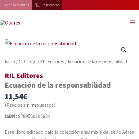
Ir
Acceso clientes
Registrarse
al
contenido
Inicio
/
Catálogo
/
RIL Editores
/ Ecuación de la responsabilidad
RIL Editores
Ecuación de la responsabilidad
11,54
€
(Precios sin impuestos)
ISBN:
9789560106834
Este libro editado bajo la colección ensamble del sello Aérea