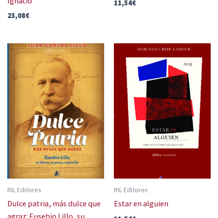
Ignacio
11,54
€
23,08
€
RIL Editores
RIL Editores
Dulce patria, más dulce que
Estar en alguien
agraz: Eusebio Lillo, su