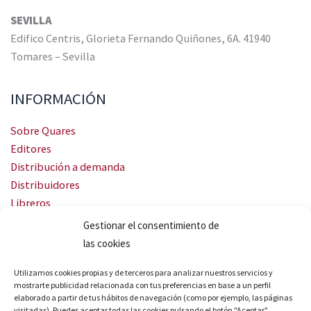
SEVILLA
Edifico Centris, Glorieta Fernando Quiñones, 6A. 41940
Tomares – Sevilla
INFORMACIÓN
Sobre Quares
Editores
Distribución a demanda
Distribuidores
Libreros
Servicio Landingweb
Gestionar el consentimiento de
Crea tu audiobook
las cookies
SÍGUENOS
Utilizamos cookies propias y de terceros para analizar nuestros servicios y
mostrarte publicidad relacionada con tus preferencias en base a un perfil
elaborado a partir de tus hábitos de navegación (como por ejemplo, las páginas
visitadas). Puedes aceptar todas las cookies pulsando el botón "Aceptar",