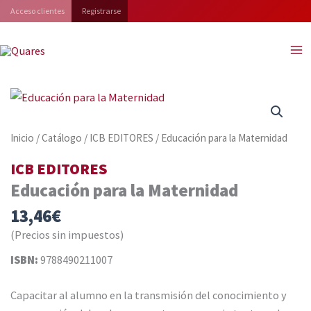
Ir
Acceso clientes
Registrarse
al
contenido
Inicio
/
Catálogo
/
ICB EDITORES
/ Educación para la Maternidad
ICB EDITORES
Educación para la Maternidad
13,46
€
(Precios sin impuestos)
ISBN:
9788490211007
Capacitar al alumno en la transmisión del conocimiento y