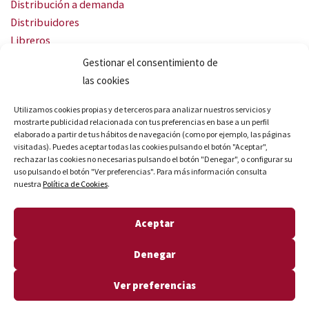
Distribución a demanda
Distribuidores
Libreros
Servicio Landingweb
Gestionar el consentimiento de
Crea tu audiobook
las cookies
SÍGUENOS
Utilizamos cookies propias y de terceros para analizar nuestros servicios y
mostrarte publicidad relacionada con tus preferencias en base a un perfil
elaborado a partir de tus hábitos de navegación (como por ejemplo, las páginas
visitadas). Puedes aceptar todas las cookies pulsando el botón "Aceptar",
rechazar las cookies no necesarias pulsando el botón "Denegar", o configurar su
uso pulsando el botón "Ver preferencias". Para más información consulta
nuestra
Política de Cookies
.
© Quares 2026 Todos los derechos reservados
Aceptar
Aviso legal
Política de privacidad
Denegar
Política de cookies
Declaración de accesibilidad
Ver preferencias