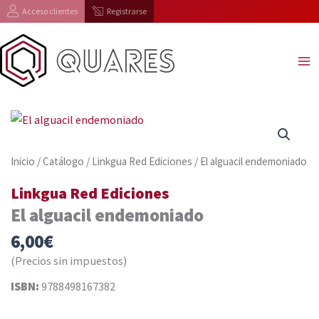
Ir
Acceso clientes
Registrarse
al
contenido
Inicio
/
Catálogo
/
Linkgua Red Ediciones
/ El alguacil endemoniado
Linkgua Red Ediciones
El alguacil endemoniado
6,00
€
(Precios sin impuestos)
ISBN:
9788498167382