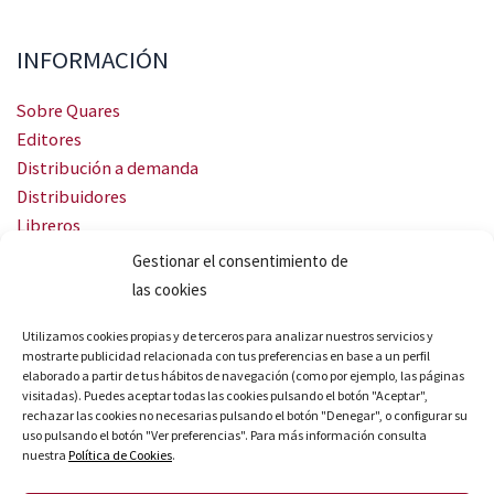
INFORMACIÓN
Sobre Quares
Editores
Distribución a demanda
Distribuidores
Libreros
Servicio Landingweb
Gestionar el consentimiento de
Crea tu audiobook
las cookies
SÍGUENOS
Utilizamos cookies propias y de terceros para analizar nuestros servicios y
mostrarte publicidad relacionada con tus preferencias en base a un perfil
elaborado a partir de tus hábitos de navegación (como por ejemplo, las páginas
visitadas). Puedes aceptar todas las cookies pulsando el botón "Aceptar",
rechazar las cookies no necesarias pulsando el botón "Denegar", o configurar su
uso pulsando el botón "Ver preferencias". Para más información consulta
nuestra
Política de Cookies
.
© Quares 2026 Todos los derechos reservados