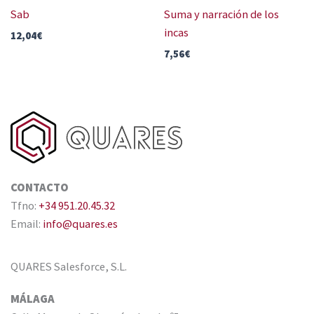
Sab
Suma y narración de los
incas
12,04
€
7,56
€
CONTACTO
Tfno:
+34 951.20.45.32
Email:
info@quares.es
QUARES Salesforce, S.L.
MÁLAGA