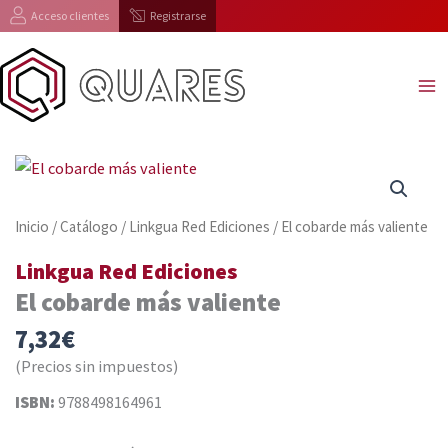
Ir
Acceso clientes
Registrarse
al
contenido
Inicio
/
Catálogo
/
Linkgua Red Ediciones
/ El cobarde más valiente
Linkgua Red Ediciones
El cobarde más valiente
7,32
€
(Precios sin impuestos)
ISBN:
9788498164961