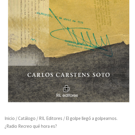
Inicio
/
Catálogo
/
RIL Editores
/ El golpe llegó a golpearnos.
¿Radio Recreo qué hora es?