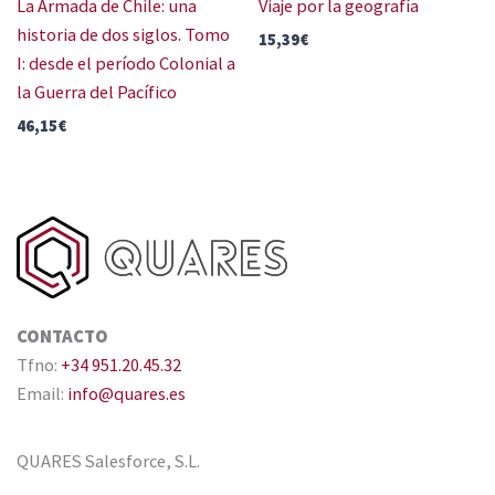
La Armada de Chile: una
Viaje por la geografía
historia de dos siglos. Tomo
15,39
€
I: desde el período Colonial a
la Guerra del Pacífico
46,15
€
CONTACTO
Tfno:
+34 951.20.45.32
Email:
info@quares.es
QUARES Salesforce, S.L.