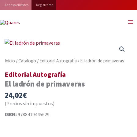
Ir
Acceso clientes
Registrarse
al
contenido
Inicio
/
Catálogo
/
Editorial Autografía
/ El ladrón de primaveras
Editorial Autografía
El ladrón de primaveras
24,02
€
(Precios sin impuestos)
ISBN:
9788419445629