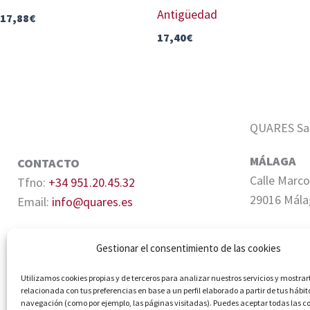
Antigüedad
17,88
€
17,40
€
QUARES Sale
MÁLAGA
CONTACTO
Calle Marco
Tfno:
+34 951.20.45.32
29016 Mála
Email:
info@quares.es
SEVILLA
Gestionar el consentimiento de las cookies
Edifico Cen
Quiñones, 6
Utilizamos cookies propias y de terceros para analizar nuestros servicios y mostrar
relacionada con tus preferencias en base a un perfil elaborado a partir de tus hábit
navegación (como por ejemplo, las páginas visitadas). Puedes aceptar todas las c