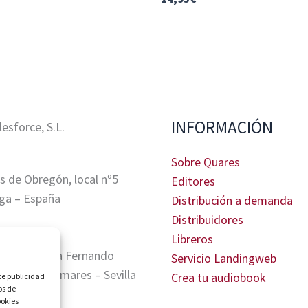
INFORMACIÓN
sforce, S.L.
Sobre Quares
s de Obregón, local nº5
Editores
ga – España
Distribución a demanda
Distribuidores
Libreros
tris, Glorieta Fernando
Servicio Landingweb
A. 41940 Tomares – Sevilla
Crea tu audiobook
te publicidad
os de
ookies