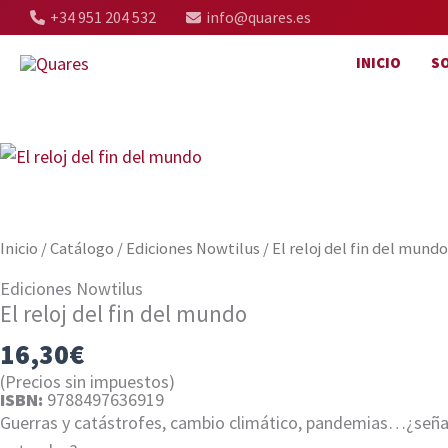
Ir
+34 951 204 532
info@quares.es
al
INICIO
S
contenido
Inicio
/
Catálogo
/
Ediciones Nowtilus
/ El reloj del fin del mundo
Ediciones Nowtilus
El reloj del fin del mundo
16,30
€
(Precios sin impuestos)
ISBN:
9788497636919
Guerras y catástrofes, cambio climático, pandemias…¿señales