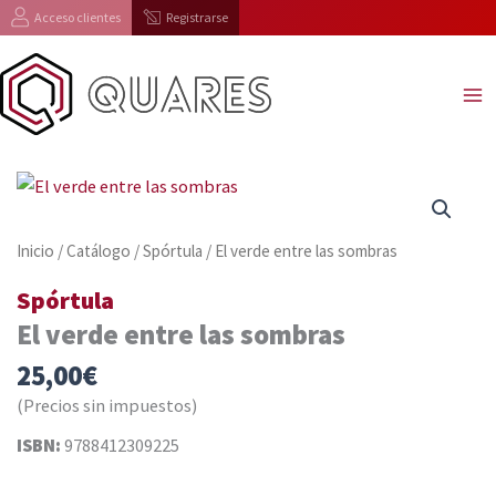
Ir
Acceso clientes
Registrarse
al
contenido
Inicio
/
Catálogo
/
Spórtula
/ El verde entre las sombras
Spórtula
El verde entre las sombras
25,00
€
(Precios sin impuestos)
ISBN:
9788412309225