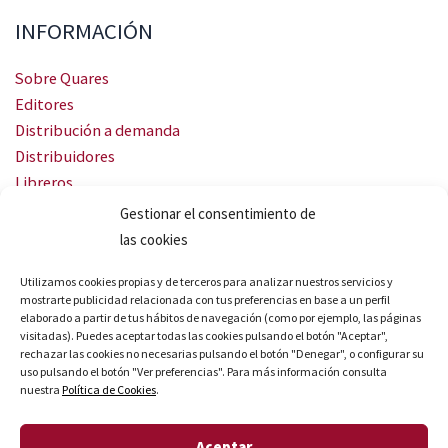
INFORMACIÓN
Sobre Quares
Editores
Distribución a demanda
Distribuidores
Libreros
Servicio Landingweb
Gestionar el consentimiento de
Crea tu audiobook
las cookies
SÍGUENOS
Utilizamos cookies propias y de terceros para analizar nuestros servicios y
mostrarte publicidad relacionada con tus preferencias en base a un perfil
elaborado a partir de tus hábitos de navegación (como por ejemplo, las páginas
visitadas). Puedes aceptar todas las cookies pulsando el botón "Aceptar",
rechazar las cookies no necesarias pulsando el botón "Denegar", o configurar su
uso pulsando el botón "Ver preferencias". Para más información consulta
nuestra
Política de Cookies
.
© Quares 2026 Todos los derechos reservados
Aceptar