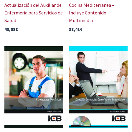
Actualización del Auxiliar de
Cocina Mediterranea –
Enfermería para Servicios de
Incluye Contenido
Salud
Multimedia
48,08
€
38,41
€