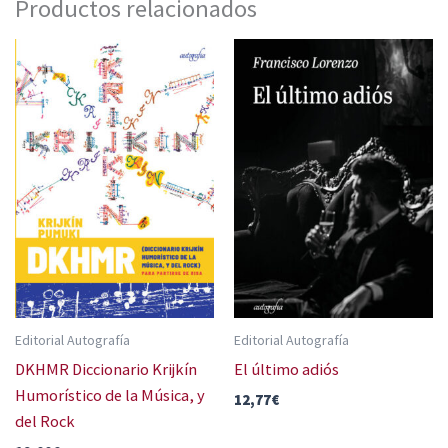
Productos relacionados
Editorial Autografía
Editorial Autografía
DKHMR Diccionario Krijkín
El último adiós
Humorístico de la Música, y
12,77
€
del Rock