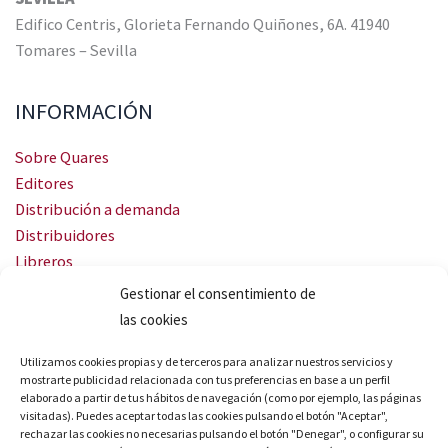
Edifico Centris, Glorieta Fernando Quiñones, 6A. 41940
Tomares – Sevilla
INFORMACIÓN
Sobre Quares
Editores
Distribución a demanda
Distribuidores
Libreros
Servicio Landingweb
Gestionar el consentimiento de
Crea tu audiobook
las cookies
SÍGUENOS
Utilizamos cookies propias y de terceros para analizar nuestros servicios y
mostrarte publicidad relacionada con tus preferencias en base a un perfil
elaborado a partir de tus hábitos de navegación (como por ejemplo, las páginas
visitadas). Puedes aceptar todas las cookies pulsando el botón "Aceptar",
rechazar las cookies no necesarias pulsando el botón "Denegar", o configurar su