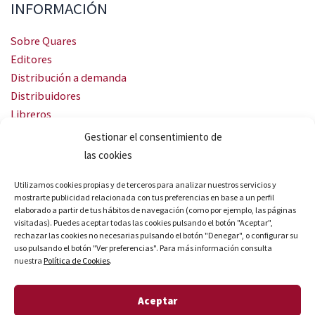
INFORMACIÓN
Sobre Quares
Editores
Distribución a demanda
Distribuidores
Libreros
Servicio Landingweb
Gestionar el consentimiento de
Crea tu audiobook
las cookies
SÍGUENOS
Utilizamos cookies propias y de terceros para analizar nuestros servicios y
mostrarte publicidad relacionada con tus preferencias en base a un perfil
elaborado a partir de tus hábitos de navegación (como por ejemplo, las páginas
visitadas). Puedes aceptar todas las cookies pulsando el botón "Aceptar",
rechazar las cookies no necesarias pulsando el botón "Denegar", o configurar su
uso pulsando el botón "Ver preferencias". Para más información consulta
nuestra
Política de Cookies
.
© Quares 2026 Todos los derechos reservados
Aceptar
Aviso legal