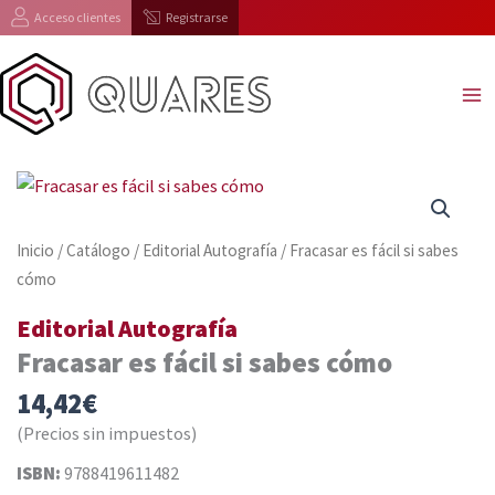
Ir
Acceso clientes
Registrarse
al
contenido
Inicio
/
Catálogo
/
Editorial Autografía
/ Fracasar es fácil si sabes
cómo
Editorial Autografía
Fracasar es fácil si sabes cómo
14,42
€
(Precios sin impuestos)
ISBN:
9788419611482