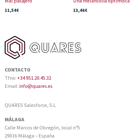
Mal pasajero
Una melancolía optimista
11,54
€
13,46
€
CONTACTO
Tfno:
+34 951.20.45.32
Email:
info@quares.es
QUARES Salesforce, S.L.
MÁLAGA
Calle Marcos de Obregón, local nº5
29016 Málaga – España