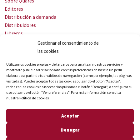
Sobre Quares
Editores
Distribución a demanda
Distribuidores
Libreros
Servicio Landingweb
Gestionar el consentimiento de
Crea tu audiobook
las cookies
SÍGUENOS
Utilizamos cookies propias y de terceros para analizar nuestros servicios y
mostrarte publicidad relacionada con tus preferencias en base a un perfil
elaborado a partir de tus hábitos de navegación (como por ejemplo, las páginas
visitadas). Puedes aceptar todas las cookies pulsando el botón "Aceptar",
rechazar las cookies no necesarias pulsando el botón "Denegar", o configurar su
uso pulsando el botón "Ver preferencias". Para más información consulta
nuestra
Política de Cookies
.
© Quares 2026 Todos los derechos reservados
Aceptar
Aviso legal
Política de privacidad
Denegar
Política de cookies