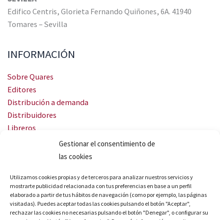
Edifico Centris, Glorieta Fernando Quiñones, 6A. 41940
Tomares – Sevilla
INFORMACIÓN
Sobre Quares
Editores
Distribución a demanda
Distribuidores
Libreros
Servicio Landingweb
Gestionar el consentimiento de
Crea tu audiobook
las cookies
SÍGUENOS
Utilizamos cookies propias y de terceros para analizar nuestros servicios y
mostrarte publicidad relacionada con tus preferencias en base a un perfil
elaborado a partir de tus hábitos de navegación (como por ejemplo, las páginas
visitadas). Puedes aceptar todas las cookies pulsando el botón "Aceptar",
rechazar las cookies no necesarias pulsando el botón "Denegar", o configurar su