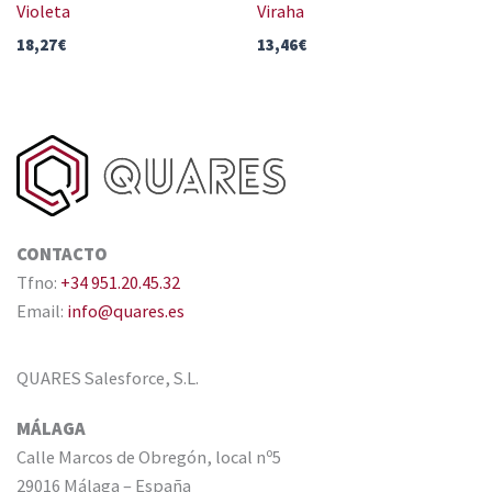
Violeta
Viraha
18,27
€
13,46
€
CONTACTO
Tfno:
+34 951.20.45.32
Email:
info@quares.es
QUARES Salesforce, S.L.
MÁLAGA
Calle Marcos de Obregón, local nº5
29016 Málaga – España