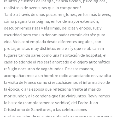
relatos y cuentos de intriga, ciencia ficción, psicológicos,
realistas o de aventuras que lo componen?
Tanto a través de unos pocos renglones, en los más breves,
cómo página tras página, en los de mayor extensión,
descubriremos risas y lágrimas, delicias y enojos, luz y
oscuridad pero con un denominador común detrás: pura
vida. Vida contemplada desde diferentes ángulos, con
protagonistas muy distintos entre sí y que se ubican en
lugares tan dispares como una habitación de hospital, el
cadalso adonde el reo será ahorcado o el cajero automático
refugio nocturno de vagabundos. De esta manera,
acompañaremos a un hombre radio anunciando en voz alta
la visita de Franco como si escuchásemos el informativo de
la época, o a la esposa que reflexiona frente al marido
moribundo y a la condena que fue vivir juntos. Reviviremos
la historia (completamente verídica) del Padre Juan
Crisóstomo de Sanvítores, o las celebraciones
matrimoniales de una niña obligada a casarse con once años.