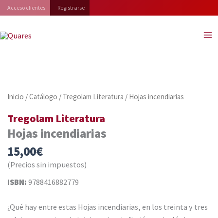
Ir
Acceso clientes
Registrarse
al
contenido
Inicio
/
Catálogo
/
Tregolam Literatura
/ Hojas incendiarias
Tregolam Literatura
Hojas incendiarias
15,00
€
(Precios sin impuestos)
ISBN:
9788416882779
¿Qué hay entre estas Hojas incendiarias, en los treinta y tres