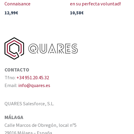
Connaisance
en su perfecta voluntad!
12,99
€
10,58
€
CONTACTO
Tfno:
+34 951.20.45.32
Email:
info@quares.es
QUARES Salesforce, S.L.
MÁLAGA
Calle Marcos de Obregón, local nº5
29016 Málaga – España