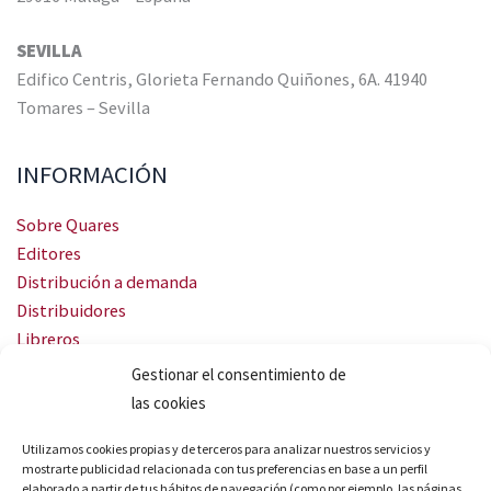
SEVILLA
Edifico Centris, Glorieta Fernando Quiñones, 6A. 41940
Tomares – Sevilla
INFORMACIÓN
Sobre Quares
Editores
Distribución a demanda
Distribuidores
Libreros
Servicio Landingweb
Gestionar el consentimiento de
Crea tu audiobook
las cookies
SÍGUENOS
Utilizamos cookies propias y de terceros para analizar nuestros servicios y
mostrarte publicidad relacionada con tus preferencias en base a un perfil
elaborado a partir de tus hábitos de navegación (como por ejemplo, las páginas