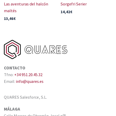
Las aventuras del halcón
Sorgefri Serier
maltés
14,42
€
13,46
€
CONTACTO
Tfno:
+34 951.20.45.32
Email:
info@quares.es
QUARES Salesforce, S.L.
MÁLAGA
Calle Marcos de Obregón, local nº5