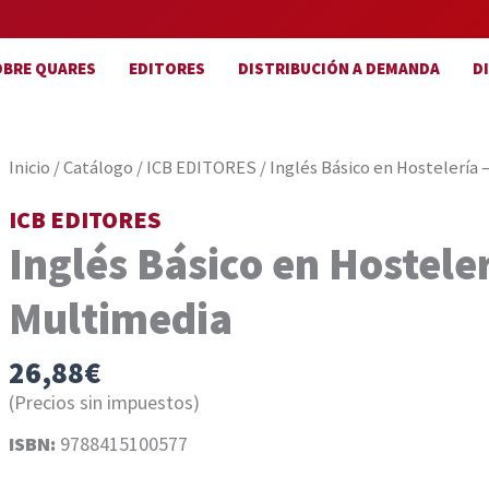
OBRE QUARES
EDITORES
DISTRIBUCIÓN A DEMANDA
D
Inicio
/
Catálogo
/
ICB EDITORES
/ Inglés Básico en Hostelería
ICB EDITORES
Inglés Básico en Hostele
Multimedia
26,88
€
(Precios sin impuestos)
ISBN:
9788415100577