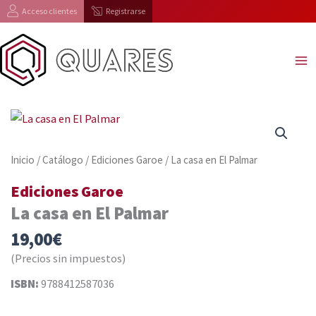
Ir
Acceso clientes
Registrarse
al
contenido
Inicio
/
Catálogo
/
Ediciones Garoe
/ La casa en El Palmar
Ediciones Garoe
La casa en El Palmar
19,00
€
(Precios sin impuestos)
ISBN:
9788412587036