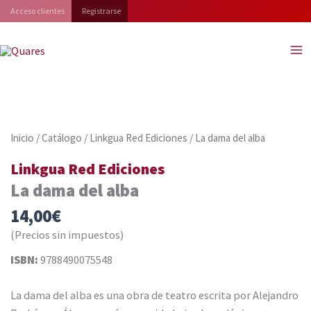
Ir
Acceso clientes
Registrarse
al
contenido
Inicio
/
Catálogo
/
Linkgua Red Ediciones
/ La dama del alba
Linkgua Red Ediciones
La dama del alba
14,00
€
(Precios sin impuestos)
ISBN:
9788490075548
La dama del alba es una obra de teatro escrita por Alejandro