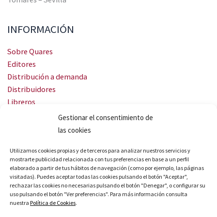
INFORMACIÓN
Sobre Quares
Editores
Distribución a demanda
Distribuidores
Libreros
Servicio Landingweb
Gestionar el consentimiento de
Crea tu audiobook
las cookies
SÍGUENOS
Utilizamos cookies propias y de terceros para analizar nuestros servicios y
mostrarte publicidad relacionada con tus preferencias en base a un perfil
elaborado a partir de tus hábitos de navegación (como por ejemplo, las páginas
visitadas). Puedes aceptar todas las cookies pulsando el botón "Aceptar",
rechazar las cookies no necesarias pulsando el botón "Denegar", o configurar su
uso pulsando el botón "Ver preferencias". Para más información consulta
nuestra
Política de Cookies
.
© Quares 2026 Todos los derechos reservados