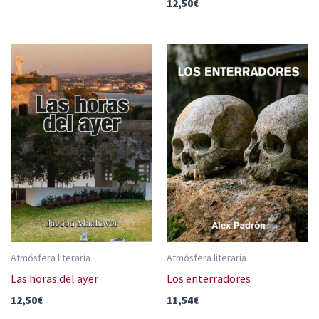
12,50
€
Atmósfera literaria
Atmósfera literaria
Las horas del ayer
Los enterradores
12,50
€
11,54
€