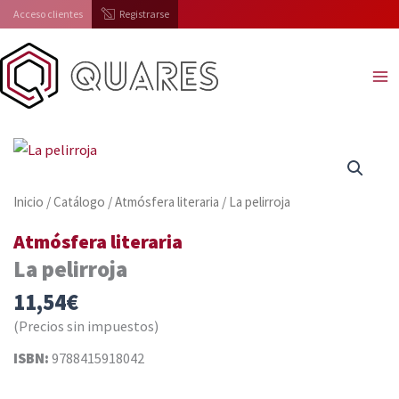
Ir
Acceso clientes
Registrarse
al
contenido
Inicio
/
Catálogo
/
Atmósfera literaria
/ La pelirroja
Atmósfera literaria
La pelirroja
11,54
€
(Precios sin impuestos)
ISBN:
9788415918042