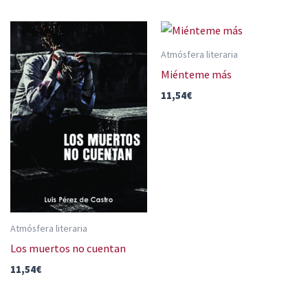
Atmósfera literaria
Miénteme más
11,54
€
Atmósfera literaria
Los muertos no cuentan
11,54
€