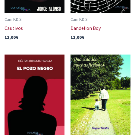
Cam P.D.S.
Cam P.D.S.
Cautivos
Dandelion Boy
12,00
€
12,00
€