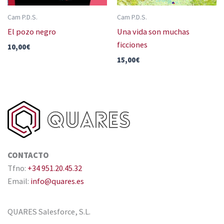
Cam P.D.S.
Cam P.D.S.
El pozo negro
Una vida son muchas
ficciones
10,00
€
15,00
€
CONTACTO
Tfno:
+34 951.20.45.32
Email:
info@quares.es
QUARES Salesforce, S.L.