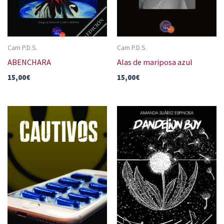
Cam P.D.S.
Cam P.D.S.
ABENCHARA
Alas de mariposa azul
15,00
€
15,00
€