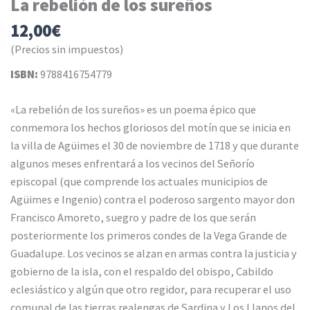
La rebelión de los sureños
12,00
€
(Precios sin impuestos)
ISBN:
9788416754779
«La rebelión de los sureños» es un poema épico que
conmemora los hechos gloriosos del motín que se inicia en
la villa de Agüimes el 30 de noviembre de 1718 y que durante
algunos meses enfrentará a los vecinos del Señorío
episcopal (que comprende los actuales municipios de
Agüimes e Ingenio) contra el poderoso sargento mayor don
Francisco Amoreto, suegro y padre de los que serán
posteriormente los primeros condes de la Vega Grande de
Guadalupe. Los vecinos se alzan en armas contra la justicia y
gobierno de la isla, con el respaldo del obispo, Cabildo
eclesiástico y algún que otro regidor, para recuperar el uso
comunal de las tierras realengas de Sardina y Los Llanos del