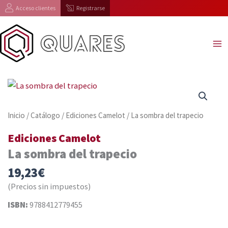
Ir
Acceso clientes
Registrarse
al
contenido
Inicio
/
Catálogo
/
Ediciones Camelot
/ La sombra del trapecio
Ediciones Camelot
La sombra del trapecio
19,23
€
(Precios sin impuestos)
ISBN:
9788412779455