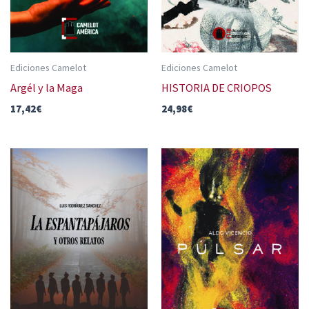
Ediciones Camelot
Ediciones Camelot
Argél y la Maga
HISTORIA DE CRIOPOS
17,42
€
24,98
€