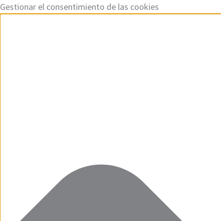
Ir
Funcional
Marketing
Estadísticas
Preferencias
Gestionar el consentimiento de las cookies
al
contenido