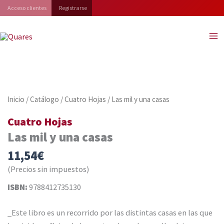
Ir
Acceso clientes
Registrarse
al
contenido
Inicio
/
Catálogo
/
Cuatro Hojas
/ Las mil y una casas
Cuatro Hojas
Las mil y una casas
11,54
€
(Precios sin impuestos)
ISBN:
9788412735130
_Este libro es un recorrido por las distintas casas en las que