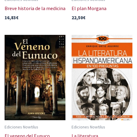
Breve historia de la medicina
El plan Morgana
16,83
€
22,50
€
Ediciones Nowtilus
Ediciones Nowtilus
El veneno del Eunuco
La literatura