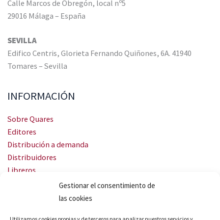
Calle Marcos de Obregón, local nº5
29016 Málaga – España
SEVILLA
Edifico Centris, Glorieta Fernando Quiñones, 6A. 41940
Tomares – Sevilla
INFORMACIÓN
Sobre Quares
Editores
Distribución a demanda
Distribuidores
Libreros
Servicio Landingweb
Gestionar el consentimiento de
Crea tu audiobook
las cookies
SÍGUENOS
Utilizamos cookies propias y de terceros para analizar nuestros servicios y