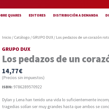
OBRE QUARES
EDITORES
DISTRIBUCIÓN A DEMANDA
D
Inicio
/
Catálogo
/
GRUPO DUX
/ Los pedazos de un corazón rot
GRUPO DUX
Los pedazos de un coraz
14,77
€
(Precios sin impuestos)
ISBN:
9786289570922
Dylan y Lena han tenido una vida lo suficientemente incom
tragedias solían ser muy grandes hasta que ambos se cono