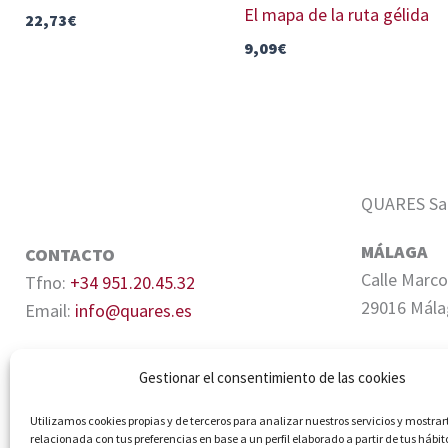
El mapa de la ruta gélida
22,73
€
9,09
€
QUARES Sale
MÁLAGA
CONTACTO
Calle Marco
Tfno:
+34 951.20.45.32
29016 Mála
Email:
info@quares.es
SEVILLA
Gestionar el consentimiento de las cookies
Edifico Cen
Quiñones, 6
Utilizamos cookies propias y de terceros para analizar nuestros servicios y mostrar
relacionada con tus preferencias en base a un perfil elaborado a partir de tus hábit