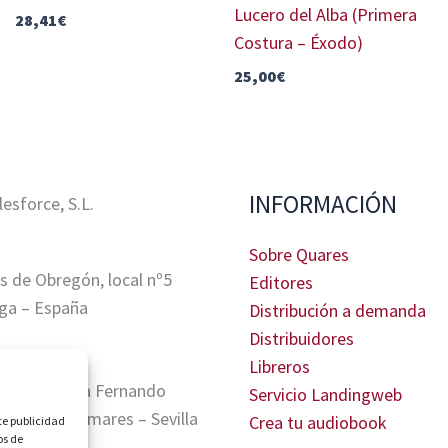
Lucero del Alba (Primera
28,41
€
Costura – Éxodo)
25,00
€
INFORMACIÓN
sforce, S.L.
Sobre Quares
s de Obregón, local nº5
Editores
ga – España
Distribución a demanda
Distribuidores
Libreros
tris, Glorieta Fernando
Servicio Landingweb
A. 41940 Tomares – Sevilla
Crea tu audiobook
te publicidad
os de