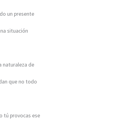
ndo un presente
una situación
a naturaleza de
rdan que no todo
lo tú provocas ese