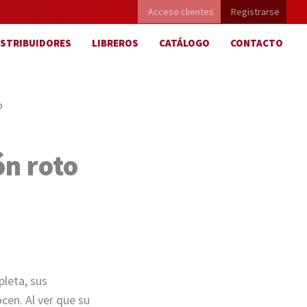
Acceso clientes
Registrarse
ISTRIBUIDORES
LIBREROS
CATÁLOGO
CONTACTO
o
ón roto
pleta, sus
cen. Al ver que su