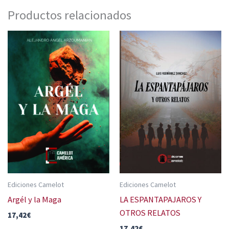
Productos relacionados
Ediciones Camelot
Ediciones Camelot
Argél y la Maga
LA ESPANTAPAJAROS Y
OTROS RELATOS
17,42
€
17,42
€