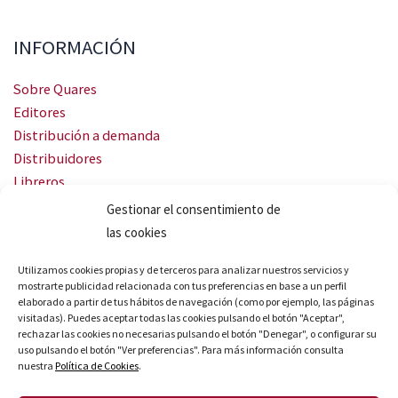
INFORMACIÓN
Sobre Quares
Editores
Distribución a demanda
Distribuidores
Libreros
Servicio Landingweb
Gestionar el consentimiento de
Crea tu audiobook
las cookies
SÍGUENOS
Utilizamos cookies propias y de terceros para analizar nuestros servicios y
mostrarte publicidad relacionada con tus preferencias en base a un perfil
elaborado a partir de tus hábitos de navegación (como por ejemplo, las páginas
visitadas). Puedes aceptar todas las cookies pulsando el botón "Aceptar",
rechazar las cookies no necesarias pulsando el botón "Denegar", o configurar su
uso pulsando el botón "Ver preferencias". Para más información consulta
nuestra
Política de Cookies
.
© Quares 2026 Todos los derechos reservados