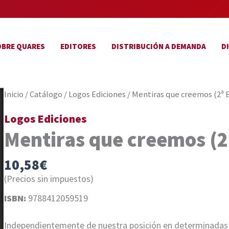
OBRE QUARES
EDITORES
DISTRIBUCIÓN A DEMANDA
D
Inicio
/
Catálogo
/
Logos Ediciones
/ Mentiras que creemos (2ª E
Logos Ediciones
Mentiras que creemos (2
10,58
€
(Precios sin impuestos)
ISBN:
9788412059519
Independientemente de nuestra posición en determinadas 