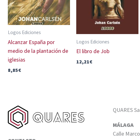
Logos Ediciones
Alcanzar España por
Logos Ediciones
medio de la plantación de
El libro de Job
iglesias
12,21
€
8,85
€
QUARES Sale
MÁLAGA
Calle Marco